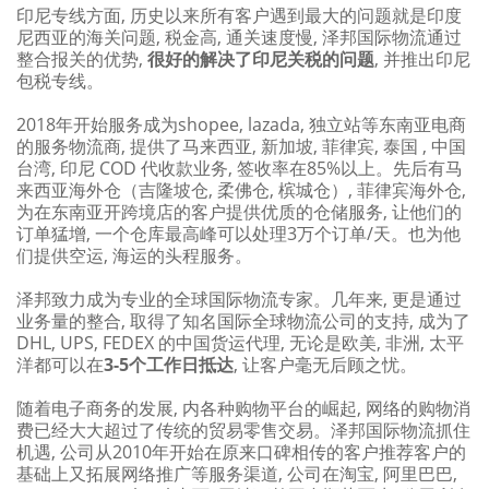
印尼专线方面, 历史以来所有客户遇到最大的问题就是印度
尼西亚的海关问题, 税金高, 通关速度慢, 泽邦国际物流通过
整合报关的优势,
很好的解决了印尼关税的问题
, 并推出印尼
包税专线。
2018年开始服务成为shopee, lazada, 独立站等东南亚电商
的服务物流商, 提供了马来西亚, 新加坡, 菲律宾, 泰国 , 中国
台湾, 印尼 COD 代收款业务, 签收率在85%以上。先后有马
来西亚海外仓（吉隆坡仓, 柔佛仓, 槟城仓）, 菲律宾海外仓,
为在东南亚开跨境店的客户提供优质的仓储服务, 让他们的
订单猛增, 一个仓库最高峰可以处理3万个订单/天。也为他
们提供空运, 海运的头程服务。
泽邦致力成为专业的全球国际物流专家。几年来, 更是通过
业务量的整合, 取得了知名国际全球物流公司的支持, 成为了
DHL, UPS, FEDEX 的中国货运代理, 无论是欧美, 非洲, 太平
洋都可以在
3-5个工作日抵达
, 让客户毫无后顾之忧。
随着电子商务的发展, 内各种购物平台的崛起, 网络的购物消
费已经大大超过了传统的贸易零售交易。泽邦国际物流抓住
机遇, 公司从2010年开始在原来口碑相传的客户推荐客户的
基础上又拓展网络推广等服务渠道, 公司在淘宝, 阿里巴巴,