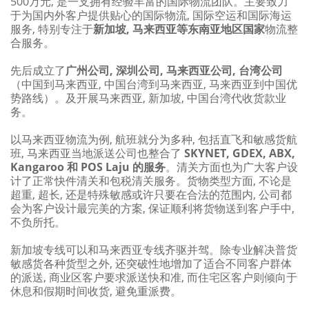
500万元, 是一支拥有经验丰富的国际物流团队。主要致力
于为国内外客户提供贴心的国际物流, 国际空运和国际海运
服务, 特别专注于
新加坡, 马来西亚等东南亚地区国家
物流整
合服务。
先后成立了
广州公司, 深圳公司, 马来西亚公司, 台湾公司
（中国到马来西亚, 中国台湾到马来西亚, 马来西亚到中国优
势路线）。及开展马来西亚, 新加坡, 中国台湾代收货款业
务。
以马来西亚物流为例, 航班就分为多种, 包括直飞和敏感货航
班, 马来西亚当地派送公司也整合了
SKYNET, GDEX, ABX,
Kangaroo 和 POS Laju 的服务
。清关方面也为广大客户设
计了正常快件清关和包税清关服务。货物类型方面, 不论是
超重, 超长, 还是特殊敏感或许只要在合法的范围内, 公司都
会为客户设计最完美的方案, 保证顺利将货物送到客户手中,
不负所托。
新加坡专线可以和马来西亚专线齐驱并驾。除专业解决普货
敏感货各种货型之外, 还突破性地增加了适合不同客户群体
的派送, 商业区客户要求派送快和准, 而住宅区客户则倾向于
休息和假期时间收货, 避免重派费。