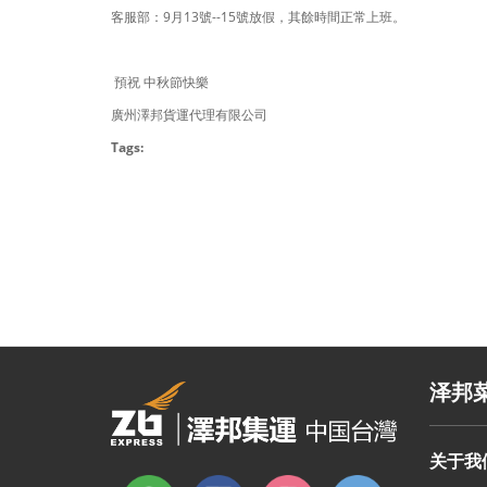
客服部：9月13號--15號放假，其餘時間正常上班。
預祝 中秋節快樂
廣州澤邦貨運代理有限公司
Tags:
泽邦
关于我