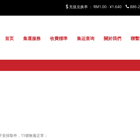
充值兑换率 ：
RM1.00 - ¥1.640
886-
首页
集運服務
收費標準
集运查询
關於我們
聯繫
白天不安排取件，15號恢復正常；